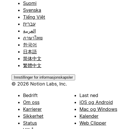
Suomi
Svenska
Tiếng Việt
עברית
العربية
ภาษาไทย
한국어
日本語
简体中文
繁體中文
Innstillinger for informasjonskapsler
© 2026 Notion Labs, Inc.
Bedrift
Last ned
Om oss
iOS og Android
Karrierer
Mac og Windows
Sikkerhet
Kalender
Status
Web Clipper