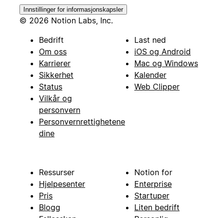
Innstillinger for informasjonskapsler
© 2026 Notion Labs, Inc.
Bedrift
Last ned
Om oss
iOS og Android
Karrierer
Mac og Windows
Sikkerhet
Kalender
Status
Web Clipper
Vilkår og
personvern
Personvernrettighetene
dine
Ressurser
Notion for
Hjelpesenter
Enterprise
Pris
Startuper
Blogg
Liten bedrift