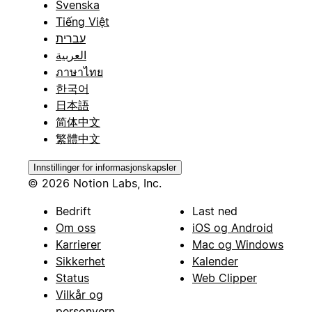
Svenska
Tiếng Việt
עברית
العربية
ภาษาไทย
한국어
日本語
简体中文
繁體中文
Innstillinger for informasjonskapsler
© 2026 Notion Labs, Inc.
Bedrift
Last ned
Om oss
iOS og Android
Karrierer
Mac og Windows
Sikkerhet
Kalender
Status
Web Clipper
Vilkår og
personvern