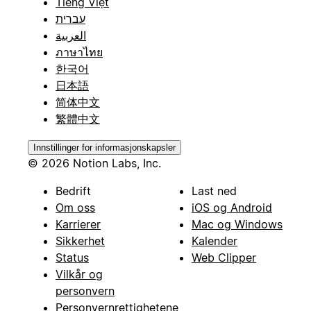
Tiếng Việt
עברית
العربية
ภาษาไทย
한국어
日本語
简体中文
繁體中文
Innstillinger for informasjonskapsler
© 2026 Notion Labs, Inc.
Bedrift
Last ned
Om oss
iOS og Android
Karrierer
Mac og Windows
Sikkerhet
Kalender
Status
Web Clipper
Vilkår og
personvern
Personvernrettighetene