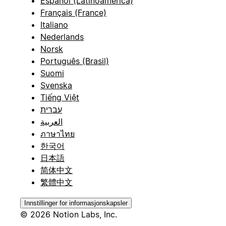
Español (Latinoamérica)
Français (France)
Italiano
Nederlands
Norsk
Português (Brasil)
Suomi
Svenska
Tiếng Việt
עברית
العربية
ภาษาไทย
한국어
日本語
简体中文
繁體中文
Innstillinger for informasjonskapsler
© 2026 Notion Labs, Inc.