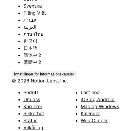
Svenska
Tiếng Việt
עברית
العربية
ภาษาไทย
한국어
日本語
简体中文
繁體中文
Innstillinger for informasjonskapsler
© 2026 Notion Labs, Inc.
Bedrift
Last ned
Om oss
iOS og Android
Karrierer
Mac og Windows
Sikkerhet
Kalender
Status
Web Clipper
Vilkår og