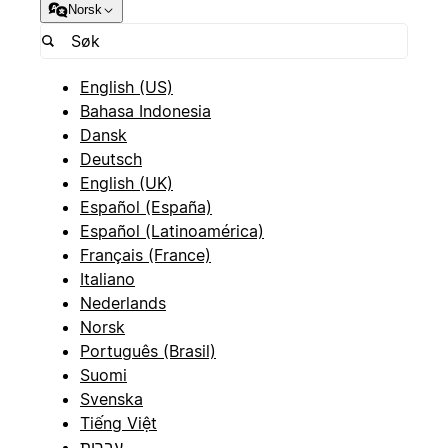
Norsk
English (US)
Bahasa Indonesia
Dansk
Deutsch
English (UK)
Español (España)
Español (Latinoamérica)
Français (France)
Italiano
Nederlands
Norsk
Português (Brasil)
Suomi
Svenska
Tiếng Việt
עברית