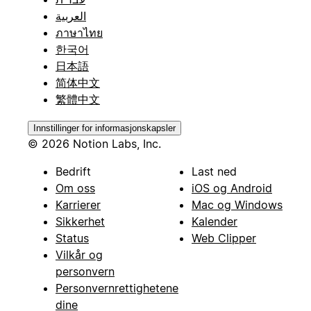
العربية
ภาษาไทย
한국어
日本語
简体中文
繁體中文
Innstillinger for informasjonskapsler
© 2026 Notion Labs, Inc.
Bedrift
Last ned
Om oss
iOS og Android
Karrierer
Mac og Windows
Sikkerhet
Kalender
Status
Web Clipper
Vilkår og
personvern
Personvernrettighetene
dine