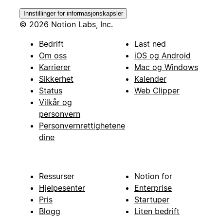
Innstillinger for informasjonskapsler
© 2026 Notion Labs, Inc.
Bedrift
Last ned
Om oss
iOS og Android
Karrierer
Mac og Windows
Sikkerhet
Kalender
Status
Web Clipper
Vilkår og
personvern
Personvernrettighetene
dine
Ressurser
Notion for
Hjelpesenter
Enterprise
Pris
Startuper
Blogg
Liten bedrift