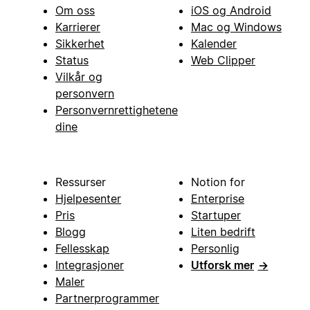
Om oss
iOS og Android
Karrierer
Mac og Windows
Sikkerhet
Kalender
Status
Web Clipper
Vilkår og
personvern
Personvernrettighetene
dine
Ressurser
Notion for
Hjelpesenter
Enterprise
Pris
Startuper
Blogg
Liten bedrift
Fellesskap
Personlig
Integrasjoner
Utforsk mer
→
Maler
Partnerprogrammer