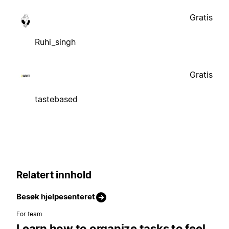
Gratis
Ruhi_singh
Gratis
tastebased
Relatert innhold
Besøk hjelpesenteret
For team
Learn how to organize tasks to feel