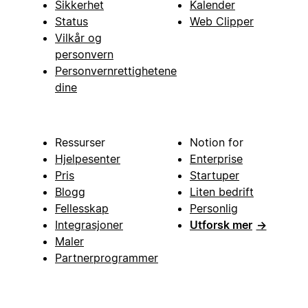
Sikkerhet
Kalender
Status
Web Clipper
Vilkår og
personvern
Personvernrettighetene
dine
Ressurser
Notion for
Hjelpesenter
Enterprise
Pris
Startuper
Blogg
Liten bedrift
Fellesskap
Personlig
Integrasjoner
Utforsk mer
→
Maler
Partnerprogrammer