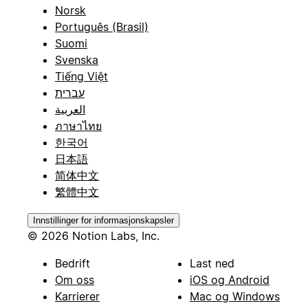
Norsk
Português (Brasil)
Suomi
Svenska
Tiếng Việt
עברית
العربية
ภาษาไทย
한국어
日本語
简体中文
繁體中文
Innstillinger for informasjonskapsler
© 2026 Notion Labs, Inc.
Bedrift
Last ned
Om oss
iOS og Android
Karrierer
Mac og Windows