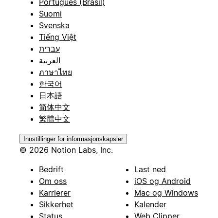
Português (Brasil)
Suomi
Svenska
Tiếng Việt
עברית
العربية
ภาษาไทย
한국어
日本語
简体中文
繁體中文
Innstillinger for informasjonskapsler
© 2026 Notion Labs, Inc.
Bedrift
Last ned
Om oss
iOS og Android
Karrierer
Mac og Windows
Sikkerhet
Kalender
Status
Web Clipper