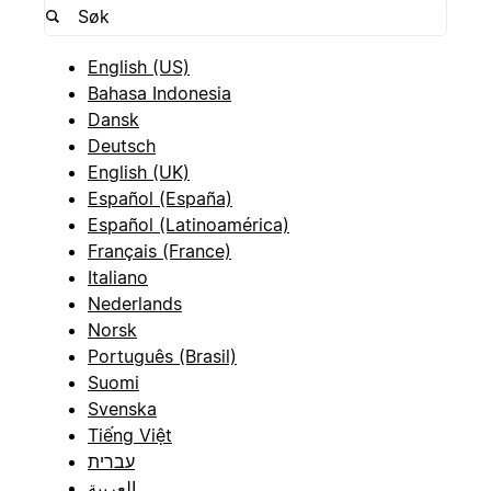
English (US)
Bahasa Indonesia
Dansk
Deutsch
English (UK)
Español (España)
Español (Latinoamérica)
Français (France)
Italiano
Nederlands
Norsk
Português (Brasil)
Suomi
Svenska
Tiếng Việt
עברית
العربية