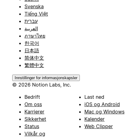
Svenska
Tiếng Việt
עברית
العربية
ภาษาไทย
한국어
日本語
简体中文
繁體中文
Innstillinger for informasjonskapsler
© 2026 Notion Labs, Inc.
Bedrift
Last ned
Om oss
iOS og Android
Karrierer
Mac og Windows
Sikkerhet
Kalender
Status
Web Clipper
Vilkår og