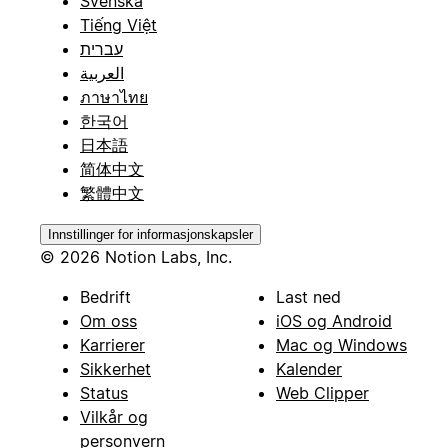
Svenska
Tiếng Việt
עברית
العربية
ภาษาไทย
한국어
日本語
简体中文
繁體中文
Innstillinger for informasjonskapsler
© 2026 Notion Labs, Inc.
Bedrift
Last ned
Om oss
iOS og Android
Karrierer
Mac og Windows
Sikkerhet
Kalender
Status
Web Clipper
Vilkår og
personvern