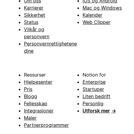
Om oss
iOS og Android
Karrierer
Mac og Windows
Sikkerhet
Kalender
Status
Web Clipper
Vilkår og
personvern
Personvernrettighetene
dine
Ressurser
Notion for
Hjelpesenter
Enterprise
Pris
Startuper
Blogg
Liten bedrift
Fellesskap
Personlig
Integrasjoner
Utforsk mer
→
Maler
Partnerprogrammer