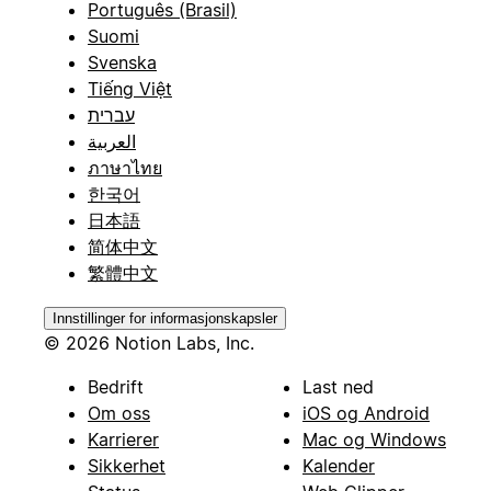
Português (Brasil)
Suomi
Svenska
Tiếng Việt
עברית
العربية
ภาษาไทย
한국어
日本語
简体中文
繁體中文
Innstillinger for informasjonskapsler
© 2026 Notion Labs, Inc.
Bedrift
Last ned
Om oss
iOS og Android
Karrierer
Mac og Windows
Sikkerhet
Kalender