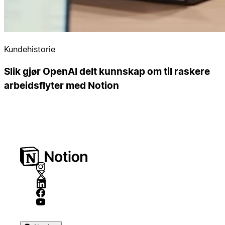
Kundehistorie
Slik gjør OpenAI delt kunnskap om til raskere
arbeidsflyter med Notion