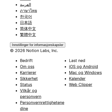
العربية
ภาษาไทย
한국어
日本語
简体中文
繁體中文
Innstillinger for informasjonskapsler
© 2026 Notion Labs, Inc.
Bedrift
Last ned
Om oss
iOS og Android
Karrierer
Mac og Windows
Sikkerhet
Kalender
Status
Web Clipper
Vilkår og
personvern
Personvernrettighetene
dine