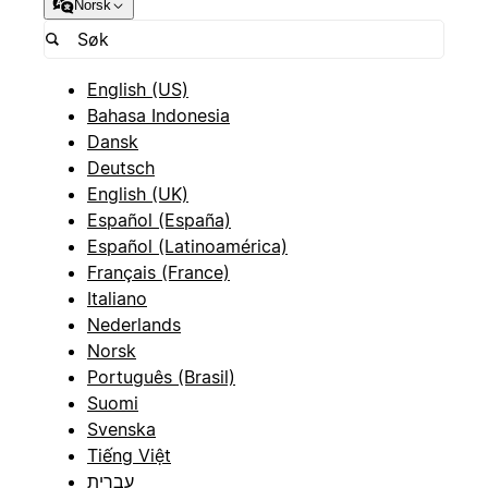
Norsk
English (US)
Bahasa Indonesia
Dansk
Deutsch
English (UK)
Español (España)
Español (Latinoamérica)
Français (France)
Italiano
Nederlands
Norsk
Português (Brasil)
Suomi
Svenska
Tiếng Việt
עברית