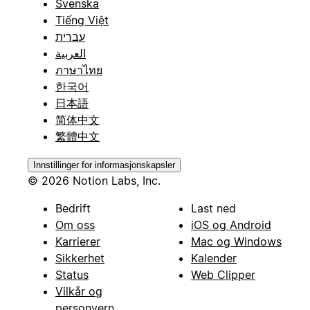
Svenska
Tiếng Việt
עברית
العربية
ภาษาไทย
한국어
日本語
简体中文
繁體中文
Innstillinger for informasjonskapsler
© 2026 Notion Labs, Inc.
Bedrift
Last ned
Om oss
iOS og Android
Karrierer
Mac og Windows
Sikkerhet
Kalender
Status
Web Clipper
Vilkår og
personvern