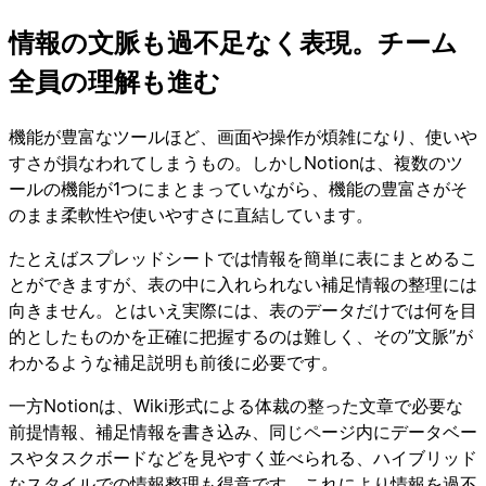
情報の文脈も過不足なく表現。チーム
全員の理解も進む
機能が豊富なツールほど、画面や操作が煩雑になり、使いや
すさが損なわれてしまうもの。しかしNotionは、複数のツ
ールの機能が1つにまとまっていながら、機能の豊富さがそ
のまま柔軟性や使いやすさに直結しています。
たとえばスプレッドシートでは情報を簡単に表にまとめるこ
とができますが、表の中に入れられない補足情報の整理には
向きません。とはいえ実際には、表のデータだけでは何を目
的としたものかを正確に把握するのは難しく、その”文脈”が
わかるような補足説明も前後に必要です。
一方Notionは、Wiki形式による体裁の整った文章で必要な
前提情報、補足情報を書き込み、同じページ内にデータベー
スやタスクボードなどを見やすく並べられる、ハイブリッド
なスタイルでの情報整理も得意です。これにより情報を過不