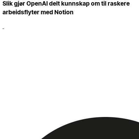
Slik gjør OpenAI delt kunnskap om til raskere
arbeidsflyter med Notion