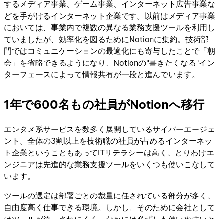
するメディア事業、ゲーム事業、インターネット広告事業な
どを手がけるインターネット企業です。以前はメディア事業
においては、事業内で複数の異なる業務支援ツールを利用し
ていましたが、効率化を図るためにNotionに集約。技術部
門ではコミュニケーションの最適化にも寄与したことで「朝
会」を省略できるようになり、Notionの"書きたくなる"イン
ターフェースによって情報共有が一段と進んでいます。
1年で600名もの社員がNotionへ移行
エンタメ系サービスを数多く展開しているサイバーエージェ
ント。全体の3割以上を技術職の社員が占めるインターネッ
ト企業ということもあってITリテラシーは高く、とりわけエ
ンジニアは先進的な業務支援ツールをいくつも使いこなして
います。
ツールの選定は部署ごとの裁量に任されている部分が多く、
自由度高く仕事できる環境。しかし、そのために会社として
はツールが統一されにくく、なかには必ずしも使いやすいと