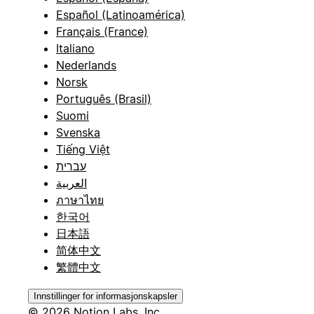
Español (Latinoamérica)
Français (France)
Italiano
Nederlands
Norsk
Português (Brasil)
Suomi
Svenska
Tiếng Việt
עברית
العربية
ภาษาไทย
한국어
日本語
简体中文
繁體中文
Innstillinger for informasjonskapsler
© 2026 Notion Labs, Inc.