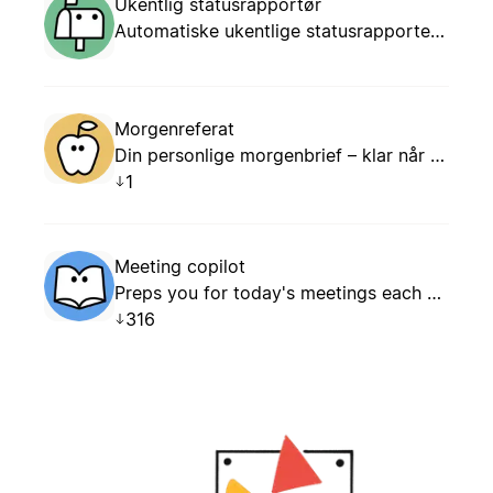
Ukentlig statusrapportør
Automatiske ukentlige statusrapporter fra Notion og Slack.
Morgenreferat
Din personlige morgenbrief – klar når dagen starter.
1
Meeting copilot
Preps you for today's meetings each morning and captures follow-up tasks from yesterday automatically.
316