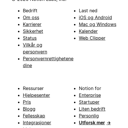
Bedrift
Last ned
Om oss
iOS og Android
Karrierer
Mac og Windows
Sikkerhet
Kalender
Status
Web Clipper
Vilkår og
personvern
Personvernrettighetene
dine
Ressurser
Notion for
Hjelpesenter
Enterprise
Pris
Startuper
Blogg
Liten bedrift
Fellesskap
Personlig
Integrasjoner
Utforsk mer
→