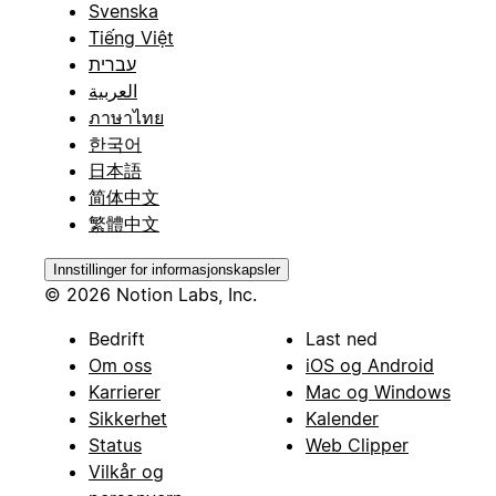
Svenska
Tiếng Việt
עברית
العربية
ภาษาไทย
한국어
日本語
简体中文
繁體中文
Innstillinger for informasjonskapsler
© 2026 Notion Labs, Inc.
Bedrift
Last ned
Om oss
iOS og Android
Karrierer
Mac og Windows
Sikkerhet
Kalender
Status
Web Clipper
Vilkår og