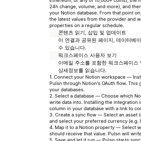
Ethereum, or any of 10,000+ coins), the m
24h change, volume, and more), and then 
your Notion database. From that point on,
the latest values from the provider and w
properties on a regular schedule.
콘텐츠 읽기, 삽입 및 업데이트
이 연결과 공유된 페이지, 데이터베이
수 있습니다.
워크스페이스 사용자 보기
이메일 주소를 포함한 워크스페이스 
상세정보를 읽습니다.
1. Connect your Notion workspace — Insta
Pulsn through Notion's OAuth flow. This 
your databases.
2. Select a database — Choose which No
write data into. Installing the integration
column in your database with a link to co
3. Create a sync flow — Select an asset (e.
and select your preferred currency (e.g.
4. Map it to a Notion property — Select 
should receive that value. Pulsn will write
5. Save and let it run — Pulsn starts sync