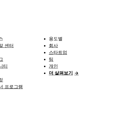
스
용도별
말 센터
회사
스타트업
그
팀
니티
개인
더 살펴보기
→
릿
너 프로그램