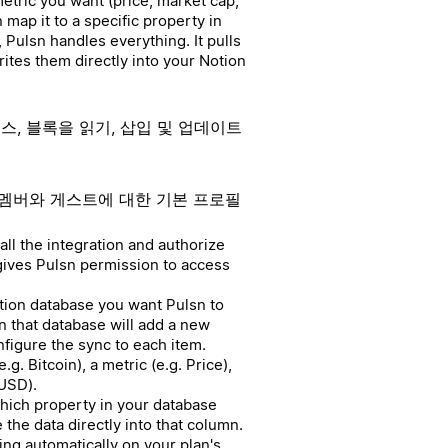
etric you want (price, market cap,
map it to a specific property in
 Pulsn handles everything. It pulls
rites them directly into your Notion
스, 블록을 읽기, 삽입 및 업데이트
멤버와 게스트에 대한 기본 프로필
ll the integration and authorize
gives Pulsn permission to access
tion database you want Pulsn to
 in that database will add a new
nfigure the sync to each item.
g. Bitcoin), a metric (e.g. Price),
 USD).
which property in your database
 the data directly into that column.
ing automatically on your plan's