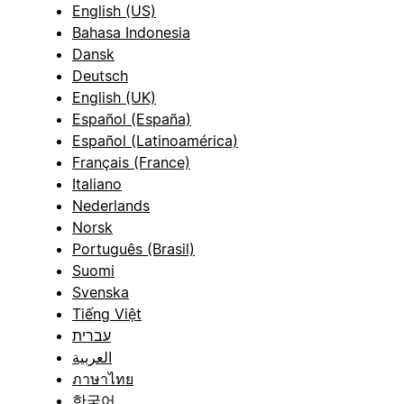
English (US)
Bahasa Indonesia
Dansk
Deutsch
English (UK)
Español (España)
Español (Latinoamérica)
Français (France)
Italiano
Nederlands
Norsk
Português (Brasil)
Suomi
Svenska
Tiếng Việt
עברית
العربية
ภาษาไทย
한국어