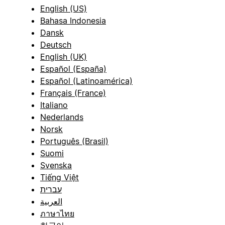
English (US)
Bahasa Indonesia
Dansk
Deutsch
English (UK)
Español (España)
Español (Latinoamérica)
Français (France)
Italiano
Nederlands
Norsk
Português (Brasil)
Suomi
Svenska
Tiếng Việt
עברית
العربية
ภาษาไทย