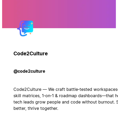
Code2Culture
@code2culture
Code2Culture — We craft battle‑tested workspace
skill matrices, 1‑on‑1 & roadmap dashboards—that h
tech leads grow people and code without burnout. 
better, thrive together.