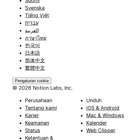
Suomi
Svenska
Tiếng Việt
עברית
العربية
ภาษาไทย
한국어
日本語
简体中文
繁體中文
Pengaturan cookie
© 2026 Notion Labs, Inc.
Perusahaan
Unduh
Tentang kami
iOS & Android
Karier
Mac & Windows
Keamanan
Kalender
Status
Web Clipper
Ketentuan &