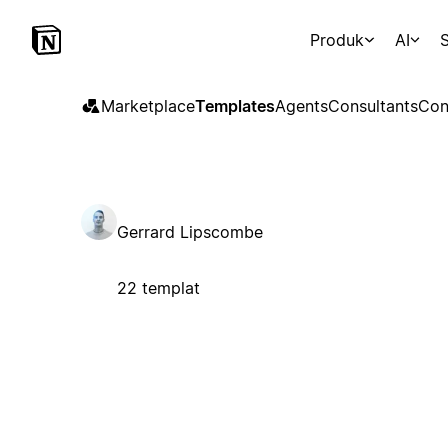
Produk
AI
S
Marketplace
Templates
Agents
Consultants
Con
Gerrard Lipscombe
22 templat