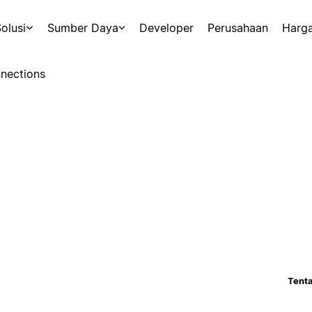
olusi
Sumber Daya
Developer
Perusahaan
Harg
nections
Tenta