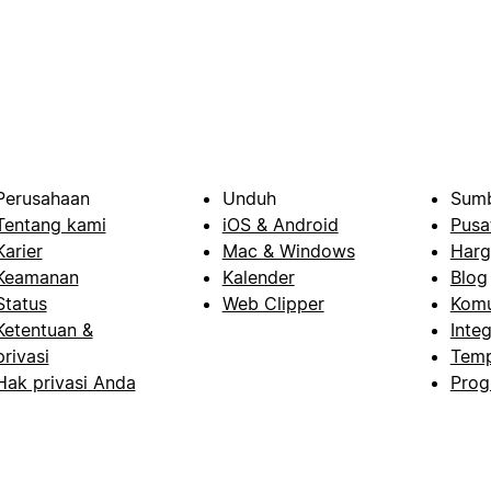
Perusahaan
Unduh
Sumb
Tentang kami
iOS & Android
Pusa
Karier
Mac & Windows
Harg
Keamanan
Kalender
Blog
Status
Web Clipper
Komu
Ketentuan &
Integ
privasi
Temp
Hak privasi Anda
Prog