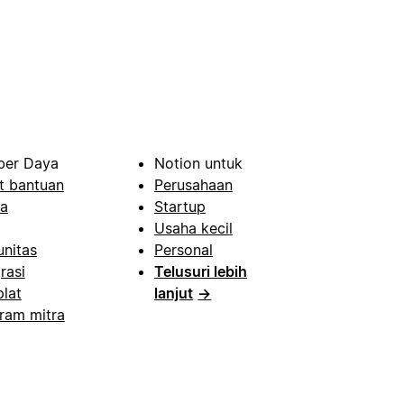
er Daya
Notion untuk
t bantuan
Perusahaan
a
Startup
Usaha kecil
nitas
Personal
rasi
Telusuri lebih
lat
lanjut
→
ram mitra