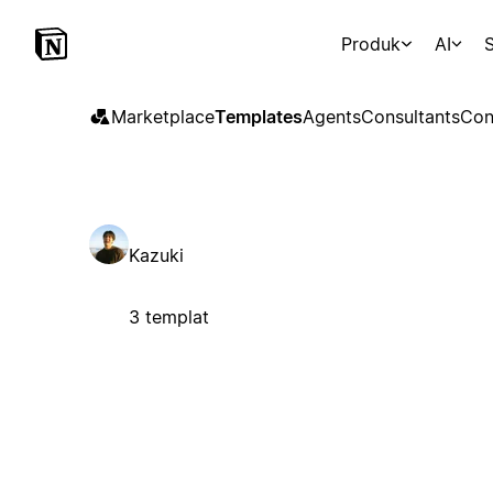
Produk
AI
S
Marketplace
Templates
Agents
Consultants
Con
Kazuki
3 templat