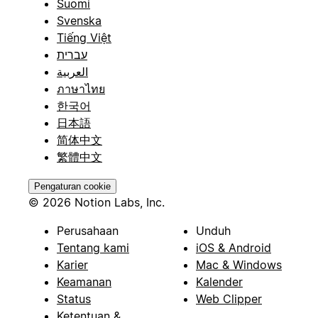
Suomi
Svenska
Tiếng Việt
עברית
العربية
ภาษาไทย
한국어
日本語
简体中文
繁體中文
Pengaturan cookie
© 2026 Notion Labs, Inc.
Perusahaan
Unduh
Tentang kami
iOS & Android
Karier
Mac & Windows
Keamanan
Kalender
Status
Web Clipper
Ketentuan &