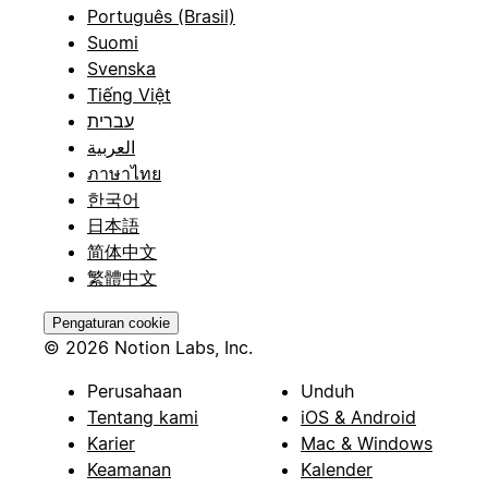
Português (Brasil)
Suomi
Svenska
Tiếng Việt
עברית
العربية
ภาษาไทย
한국어
日本語
简体中文
繁體中文
Pengaturan cookie
© 2026 Notion Labs, Inc.
Perusahaan
Unduh
Tentang kami
iOS & Android
Karier
Mac & Windows
Keamanan
Kalender