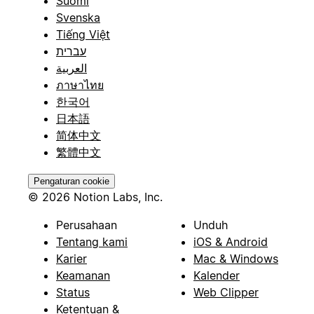
Suomi
Svenska
Tiếng Việt
עברית
العربية
ภาษาไทย
한국어
日本語
简体中文
繁體中文
Pengaturan cookie
© 2026 Notion Labs, Inc.
Perusahaan
Unduh
Tentang kami
iOS & Android
Karier
Mac & Windows
Keamanan
Kalender
Status
Web Clipper
Ketentuan &