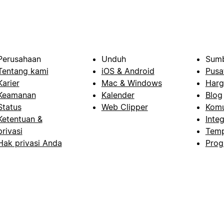
Perusahaan
Unduh
Sumb
Tentang kami
iOS & Android
Pusa
Karier
Mac & Windows
Harg
Keamanan
Kalender
Blog
Status
Web Clipper
Komu
Ketentuan &
Integ
privasi
Temp
Hak privasi Anda
Prog