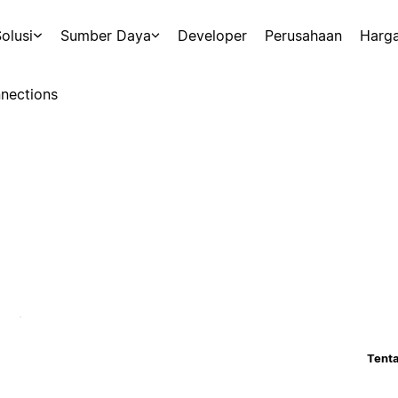
olusi
Sumber Daya
Developer
Perusahaan
Harg
nections
Tenta