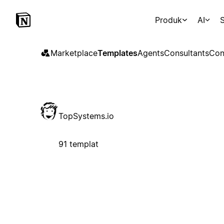
Produk
AI
S
Marketplace
Templates
Agents
Consultants
Con
TopSystems.io
91 templat