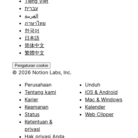
Tiếng Việt
עברית
العربية
ภาษาไทย
한국어
日本語
简体中文
繁體中文
Pengaturan cookie
© 2026 Notion Labs, Inc.
Perusahaan
Unduh
Tentang kami
iOS & Android
Karier
Mac & Windows
Keamanan
Kalender
Status
Web Clipper
Ketentuan &
privasi
Hak privasi Anda