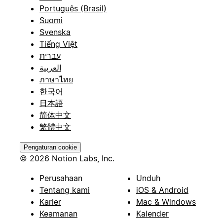
Português (Brasil)
Suomi
Svenska
Tiếng Việt
עברית
العربية
ภาษาไทย
한국어
日本語
简体中文
繁體中文
Pengaturan cookie
© 2026 Notion Labs, Inc.
Perusahaan
Unduh
Tentang kami
iOS & Android
Karier
Mac & Windows
Keamanan
Kalender