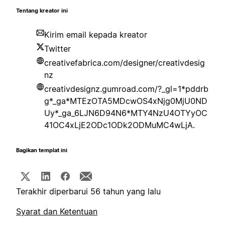
Tentang kreator ini
Kirim email kepada kreator
Twitter
creativefabrica.com/designer/creativdesig
nz
creativdesignz.gumroad.com/?_gl=1*pddrb
g*_ga*MTEzOTA5MDcwOS4xNjg0MjU0ND
Uy*_ga_6LJN6D94N6*MTY4NzU4OTYyOC
41OC4xLjE2ODc1ODk2ODMuMC4wLjA.
Bagikan templat ini
Terakhir diperbarui 56 tahun yang lalu
Syarat dan Ketentuan