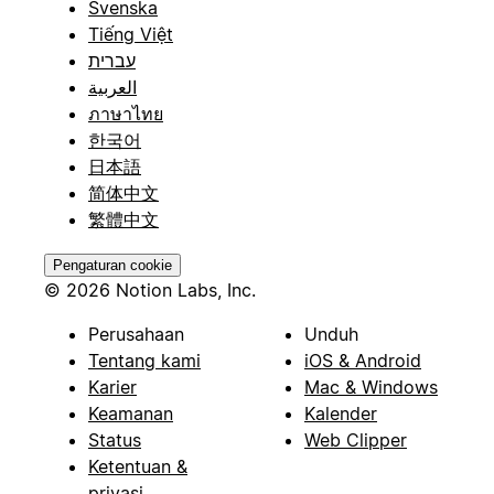
Svenska
Tiếng Việt
עברית
العربية
ภาษาไทย
한국어
日本語
简体中文
繁體中文
Pengaturan cookie
© 2026 Notion Labs, Inc.
Perusahaan
Unduh
Tentang kami
iOS & Android
Karier
Mac & Windows
Keamanan
Kalender
Status
Web Clipper
Ketentuan &
privasi