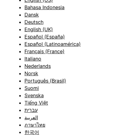
English (US)
Bahasa Indonesia
Dansk
Deutsch
English (UK)
Español (España)
Español (Latinoamérica)
Français (France)
Italiano
Nederlands
Norsk
Português (Brasil)
Suomi
Svenska
Tiếng Việt
עברית
العربية
ภาษาไทย
한국어