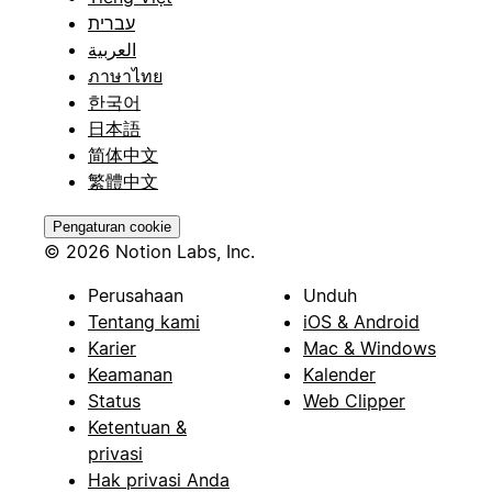
עברית
العربية
ภาษาไทย
한국어
日本語
简体中文
繁體中文
Pengaturan cookie
© 2026 Notion Labs, Inc.
Perusahaan
Unduh
Tentang kami
iOS & Android
Karier
Mac & Windows
Keamanan
Kalender
Status
Web Clipper
Ketentuan &
privasi
Hak privasi Anda