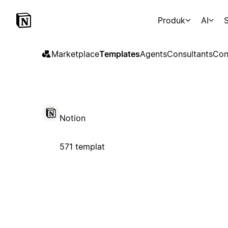
Produk
AI
S
Marketplace
Templates
Agents
Consultants
Con
Notion
571 templat