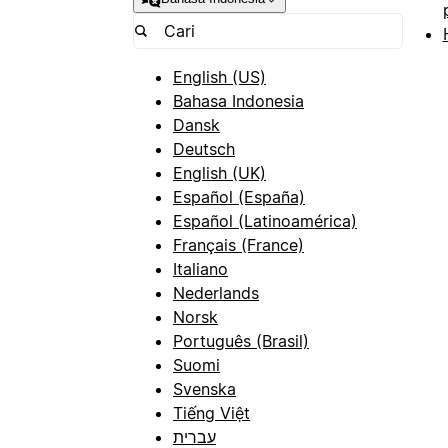
English (US)
Bahasa Indonesia
Dansk
Deutsch
English (UK)
Español (España)
Español (Latinoamérica)
Français (France)
Italiano
Nederlands
Norsk
Português (Brasil)
Suomi
Svenska
Tiếng Việt
עברית