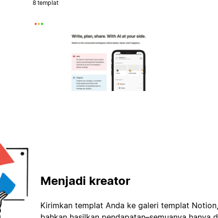
8 templat
Menjadi kreator
Kirimkan templat Anda ke galeri templat Notion
bahkan hasilkan pendapatan–semuanya hanya d