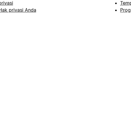
privasi
Temp
Hak privasi Anda
Prog