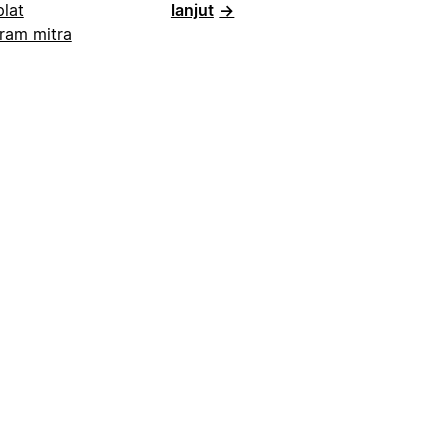
lat
lanjut
→
ram mitra