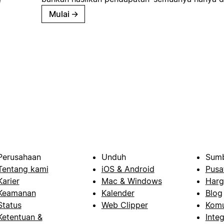
Mulai
→
Perusahaan
Unduh
Sumb
Tentang kami
iOS & Android
Pusa
Karier
Mac & Windows
Harg
Keamanan
Kalender
Blog
Status
Web Clipper
Komu
Ketentuan &
Integ