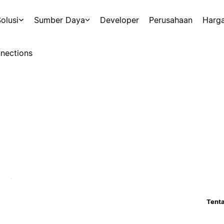
olusi
Sumber Daya
Developer
Perusahaan
Harg
nections
Tenta