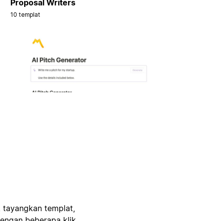
Proposal Writers
10 templat
, tayangkan templat,
engan beberapa klik.