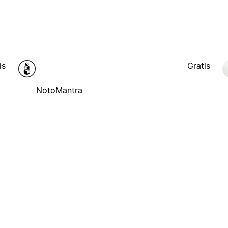
is
Gratis
NotoMantra