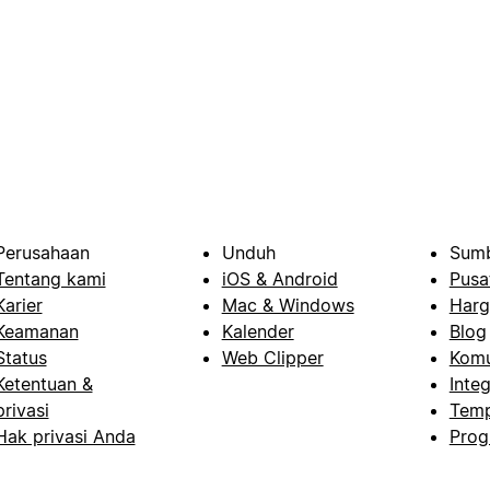
Perusahaan
Unduh
Sumb
Tentang kami
iOS & Android
Pusa
Karier
Mac & Windows
Harg
Keamanan
Kalender
Blog
Status
Web Clipper
Komu
Ketentuan &
Integ
privasi
Temp
Hak privasi Anda
Prog