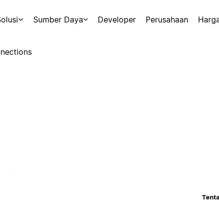
olusi
Sumber Daya
Developer
Perusahaan
Harg
nections
Tenta