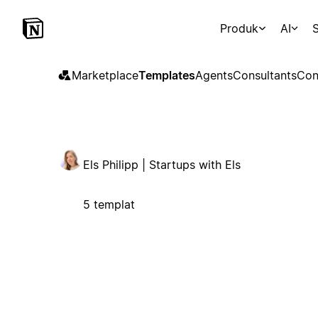
Produk
AI
S
Marketplace
Templates
Agents
Consultants
Con
Els Philipp | Startups with Els
5 templat