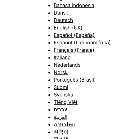
Bahasa Indonesia
Dansk
Deutsch
English (UK)
Español (España)
Español (Latinoamérica)
Français (France)
Italiano
Nederlands
Norsk
Português (Brasil)
Suomi
Svenska
Tiếng Việt
עברית
العربية
ภาษาไทย
한국어