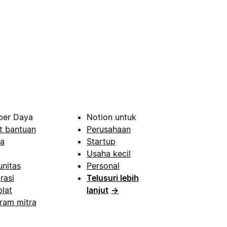
er Daya
Notion untuk
t bantuan
Perusahaan
a
Startup
Usaha kecil
nitas
Personal
rasi
Telusuri lebih
lat
lanjut
→
ram mitra