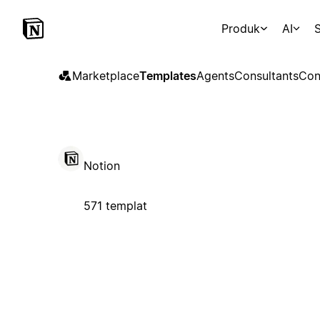
Produk
AI
S
Marketplace
Templates
Agents
Consultants
Con
Notion
571 templat