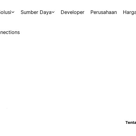
olusi
Sumber Daya
Developer
Perusahaan
Harg
nections
Tenta