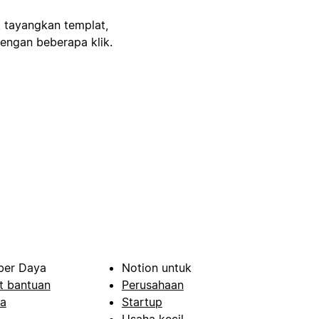
, tayangkan templat,
engan beberapa klik.
er Daya
Notion untuk
t bantuan
Perusahaan
a
Startup
Usaha kecil