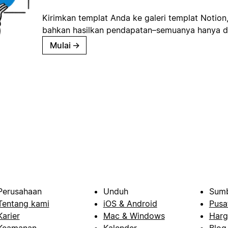
Kirimkan templat Anda ke galeri templat Notion
bahkan hasilkan pendapatan–semuanya hanya d
Mulai
→
Perusahaan
Unduh
Sumb
Tentang kami
iOS & Android
Pusa
Karier
Mac & Windows
Harg
Keamanan
Kalender
Blog