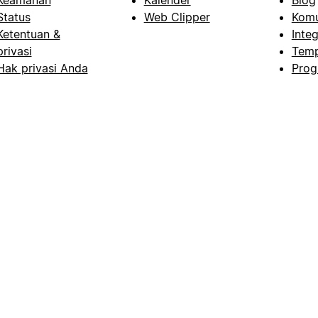
Status
Web Clipper
Komu
Ketentuan &
Integ
privasi
Temp
Hak privasi Anda
Prog