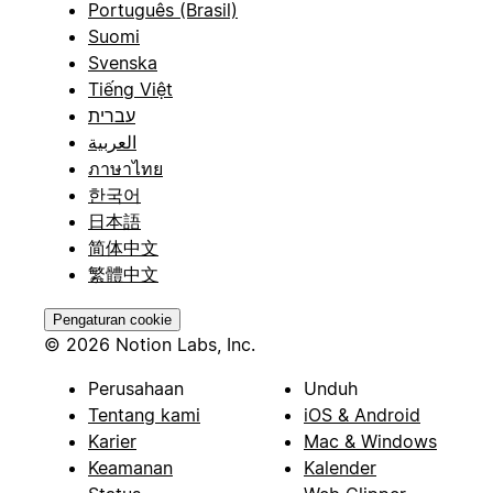
Português (Brasil)
Suomi
Svenska
Tiếng Việt
עברית
العربية
ภาษาไทย
한국어
日本語
简体中文
繁體中文
Pengaturan cookie
© 2026 Notion Labs, Inc.
Perusahaan
Unduh
Tentang kami
iOS & Android
Karier
Mac & Windows
Keamanan
Kalender