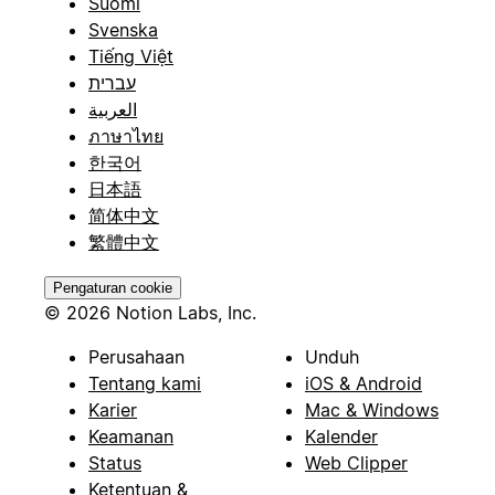
Suomi
Svenska
Tiếng Việt
עברית
العربية
ภาษาไทย
한국어
日本語
简体中文
繁體中文
Pengaturan cookie
© 2026 Notion Labs, Inc.
Perusahaan
Unduh
Tentang kami
iOS & Android
Karier
Mac & Windows
Keamanan
Kalender
Status
Web Clipper
Ketentuan &