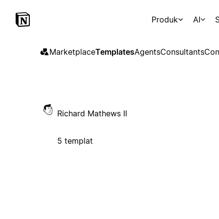
Produk
AI
S
Marketplace
Templates
Agents
Consultants
Con
Richard Mathews II
5 templat