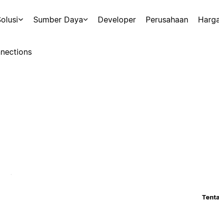
olusi
Sumber Daya
Developer
Perusahaan
Harg
nections
Tenta