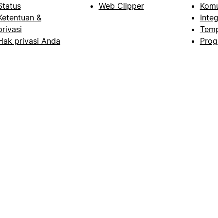
Status
Web Clipper
Komu
Ketentuan &
Integ
privasi
Temp
Hak privasi Anda
Prog