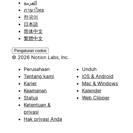
العربية
ภาษาไทย
한국어
日本語
简体中文
繁體中文
Pengaturan cookie
© 2026 Notion Labs, Inc.
Perusahaan
Unduh
Tentang kami
iOS & Android
Karier
Mac & Windows
Keamanan
Kalender
Status
Web Clipper
Ketentuan &
privasi
Hak privasi Anda