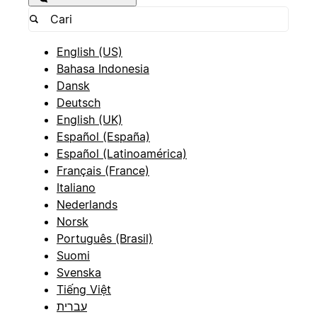
English (US)
Bahasa Indonesia
Dansk
Deutsch
English (UK)
Español (España)
Español (Latinoamérica)
Français (France)
Italiano
Nederlands
Norsk
Português (Brasil)
Suomi
Svenska
Tiếng Việt
עברית