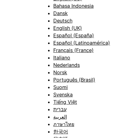
Bahasa Indonesia
Dansk
Deutsch
English (UK)
Español (España)
Español (Latinoamérica)
Français (France)
Italiano
Nederlands
Norsk
Português (Brasil)
Suomi
Svenska
Tiếng Việt
עברית
العربية
ภาษาไทย
한국어