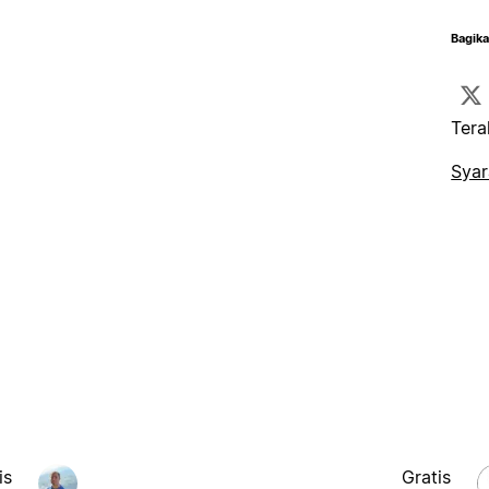
Bagika
Tera
Syar
is
Gratis