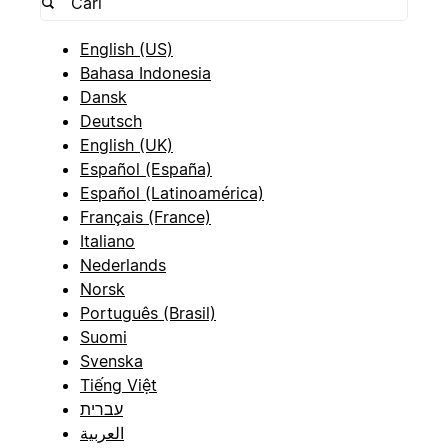
English (US)
Bahasa Indonesia
Dansk
Deutsch
English (UK)
Español (España)
Español (Latinoamérica)
Français (France)
Italiano
Nederlands
Norsk
Português (Brasil)
Suomi
Svenska
Tiếng Việt
עברית
العربية