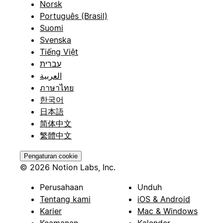
Norsk
Português (Brasil)
Suomi
Svenska
Tiếng Việt
עברית
العربية
ภาษาไทย
한국어
日本語
简体中文
繁體中文
Pengaturan cookie
© 2026 Notion Labs, Inc.
Perusahaan
Unduh
Tentang kami
iOS & Android
Karier
Mac & Windows
Keamanan
Kalender