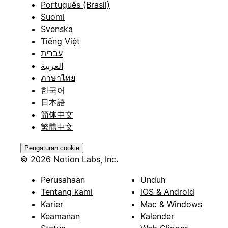
Português (Brasil)
Suomi
Svenska
Tiếng Việt
עברית
العربية
ภาษาไทย
한국어
日本語
简体中文
繁體中文
Pengaturan cookie
© 2026 Notion Labs, Inc.
Perusahaan
Unduh
Tentang kami
iOS & Android
Karier
Mac & Windows
Keamanan
Kalender