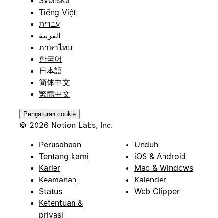
Svenska
Tiếng Việt
עברית
العربية
ภาษาไทย
한국어
日本語
简体中文
繁體中文
Pengaturan cookie
© 2026 Notion Labs, Inc.
Perusahaan
Unduh
Tentang kami
iOS & Android
Karier
Mac & Windows
Keamanan
Kalender
Status
Web Clipper
Ketentuan &
privasi