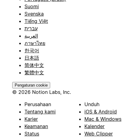
Suomi
Svenska
Tiếng Việt
עברית
العربية
ภาษาไทย
한국어
日本語
简体中文
繁體中文
Pengaturan cookie
© 2026 Notion Labs, Inc.
Perusahaan
Unduh
Tentang kami
iOS & Android
Karier
Mac & Windows
Keamanan
Kalender
Status
Web Clipper