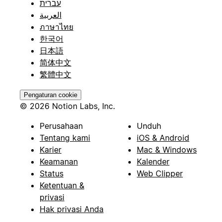
עברית
العربية
ภาษาไทย
한국어
日本語
简体中文
繁體中文
Pengaturan cookie
© 2026 Notion Labs, Inc.
Perusahaan
Unduh
Tentang kami
iOS & Android
Karier
Mac & Windows
Keamanan
Kalender
Status
Web Clipper
Ketentuan &
privasi
Hak privasi Anda